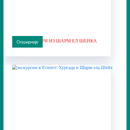
СУПЕР САФАРИ ИЗ ШАРМ ЕЛ ШЕИКА
Опширније
СУПЕР
САФАРИ
ИЗ
ШАРМ
ЕЛ
ШЕИКА