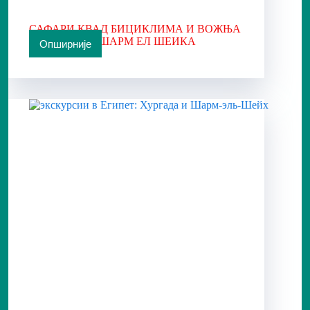
САФАРИ КВАД БИЦИКЛИМА И ВОЖЊА
КАМИЛА ИЗ ШАРМ ЕЛ ШЕИКА
Опширније
САФАРИ
КВАД
БИЦИКЛИМА
И
ВОЖЊА
КАМИЛА
ИЗ
ШАРМ
ЕЛ
ШЕИКА