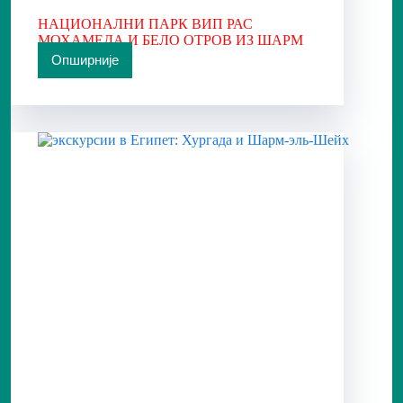
НАЦИОНАЛНИ ПАРК ВИП РАС
МОХАМЕДА И БЕЛО ОТРОВ ИЗ ШАРМ
ЕЛ ШЕЈКА
Опширније
НАЦИОНАЛНИ
ПАРК
ВИП
РАС
МОХАМЕДА
И
БЕЛО
ОТРОВ
ИЗ
ШАРМ
ЕЛ
ШЕЈКА