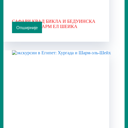
САФАРИ КВАД БИКЛА И БЕДУИНСКА
ВЕЧЕРА ИЗ ШАРМ ЕЛ ШЕИКА
Опширније
САФАРИ
КВАД
БИКЛА
И
БЕДУИНСКА
ВЕЧЕРА
ИЗ
ШАРМ
ЕЛ
ШЕИКА