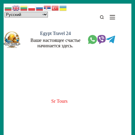
Skip
to
content
Egypt Travel 24
Ваше настоящее счастье
начинается здесь.
Sr Tours