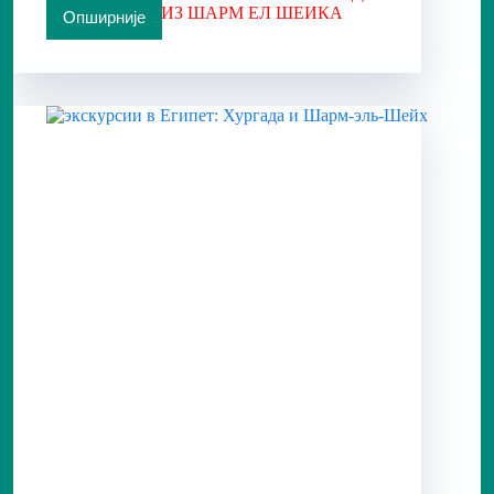
АУТОБУСОМ ИЗ ШАРМ ЕЛ ШЕИКА
Опширније
НАЦИОНАЛНИ
ПАРК
РАС
МОХАМЕДА
АУТОБУСОМ
ИЗ
ШАРМ
ЕЛ
ШЕИКА