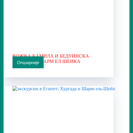
ВОЖЊА КАМИЛА И БЕДУИНСКА
ВЕЧЕРА ИЗ ШАРМ ЕЛ ШЕИКА
Опширније
ВОЖЊА
КАМИЛА
И
БЕДУИНСКА
ВЕЧЕРА
ИЗ
ШАРМ
ЕЛ
ШЕИКА