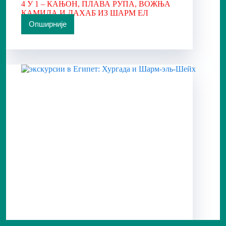
4 У 1 – КАЊОН, ПЛАВА РУПА, ВОЖЊА
КАМИЛА И ДАХАБ ИЗ ШАРМ ЕЛ
ШЕЈКА
Опширније
4
У
1
–
КАЊОН,
ПЛАВА
РУПА,
ВОЖЊА
КАМИЛА
И
ДАХАБ
ИЗ
ШАРМ
ЕЛ
ШЕЈКА