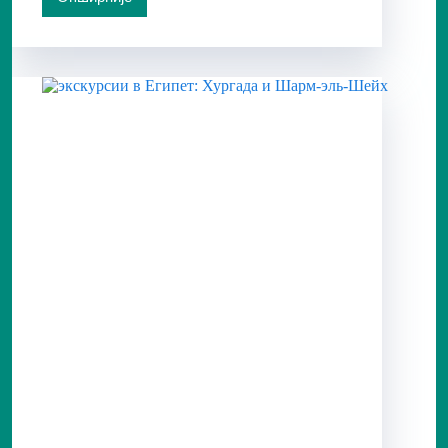
4
У
1
–
КАЊОН,
ТРИ
БАЗЕНА,
ВОЖЊА
КАМИЛА
И
ДАХАБ
ИЗ
ШАРМ
ЕЛ
ШЕЈКА