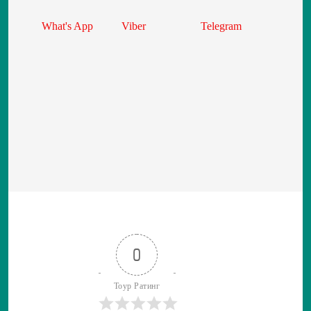
What's App
Viber
Telegram
0
Тоур Ратинг