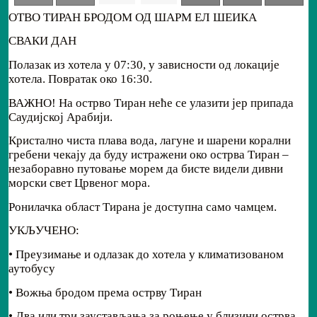
ОТВО ТИРАН БРОДОМ ОД ШАРМ ЕЛ ШЕИКА
СВАКИ ДАН
Полазак из хотела у 07:30, у зависности од локације
хотела. Повратак око 16:30.
ВАЖНО! На острво Тиран неће се улазити јер припада
Саудијској Арабији.
Кристално чиста плава вода, лагуне и шарени корални
гребени чекају да буду истражени око острва Тиран –
незаборавно путовање морем да бисте видели дивни
морски свет Црвеног мора.
Ронилачка област Тирана је доступна само чамцем.
УКЉУЧЕНО:
• Преузимање и одлазак до хотела у климатизованом
аутобусу
• Вожња бродом према острву Тиран
• Два или три заустављања за роњење у близини острва