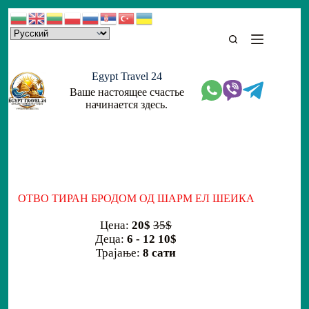
Skip
to
content
Egypt Travel 24
Ваше настоящее счастье
начинается здесь.
ОТВО ТИРАН БРОДОМ ОД ШАРМ ЕЛ ШЕИКА
Цена:
20$
35$
Деца:
6 - 12 10$
Трајање:
8 сати