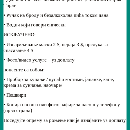
Тиран
• Ручак на броду и безалкохолна пића током дана
• Водич који говори енглески
ИСКЉУЧЕНО:
• Изнајмљивање маски 2 $, пераја 3 $, прслука за
спасавање 4 $
• Фото/видео услуге – уз доплату
понесите са собом:
• Прибор за купање / купаћи костими, јапанке, капе,
крема за сунчање, наочаре/
• Пешкири
• Копија пасоша или фотографије за пасош у телефону
(прва страна)
Поседујте опрему за роњење или је изнајмите уз доплату