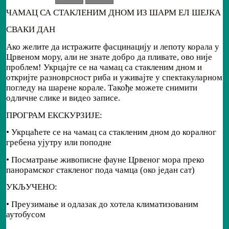
ЧАМАЦ СА СТАКЛЕНИМ ДНОМ ИЗ ШАРМ ЕЛ ШЕЈКА
СВАКИ ДАН
Ако желите да истражите фасцинацију и лепоту корала у
Црвеном мору, али не знате добро да пливате, ово није
проблем! Укрцајте се на чамац са стакленим дном и
откријте разноврсност риба и уживајте у спектакуларном
погледу на шарене корале. Такође можете снимити
одличне слике и видео записе.
ПРОГРАМ ЕКСКУРЗИЈЕ:
• Укрцаћете се на чамац са стакленим дном до коралног
гребена ујутру или поподне
• Посматрање живописне фауне Црвеног мора преко
панорамског стакленог пода чамца (око један сат)
УКЉУЧЕНО:
• Преузимање и одлазак до хотела климатизованим
аутобусом