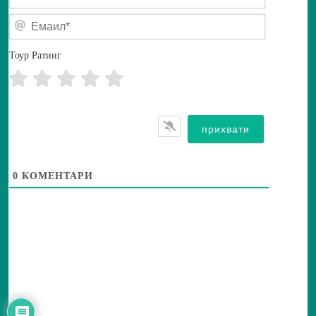
е
Е
*
м
а
и
Тоур Ратинг
л
*
0
КОМЕНТАРИ