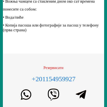
• Вожња чамцем са стакленим дном око сат времена
понесите са собом:
• Вода/пиће
• Копија пасоша или фотографије за пасош у телефону
(прва страна)
Резервисати
+201154959927