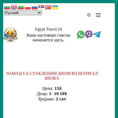
Skip
to
content
Egypt Travel 24
Ваше настоящее счастье
начинается здесь.
ЧАМАЦ СА СТАКЛЕНИМ ДНОМ ИЗ ШАРМ ЕЛ
ШЕЈКА
Цена:
15$
Деца:
1- 10 10$
Трајање:
2 сат