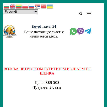
Skip
to
content
Egypt Travel 24
Ваше настоящее счастье
начинается здесь.
ВОЖЊА ЧЕТВОРКОМ БУГИГИЈЕМ ИЗ ШАРМ ЕЛ
ШЕИКА
Цена:
38$
50$
Трајање:
3 сати