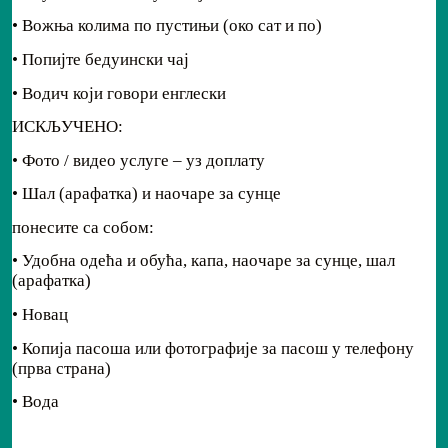
• Вожња колима по пустињи (око сат и по)
• Попијте бедуински чај
• Водич који говори енглески
ИСКЉУЧЕНО:
• Фото / видео услуге – уз доплату
• Шал (арафатка) и наочаре за сунце
понесите са собом:
• Удобна одећа и обућа, капа, наочаре за сунце, шал
(арафатка)
• Новац
• Копија пасоша или фотографије за пасош у телефону
(прва страна)
• Вода