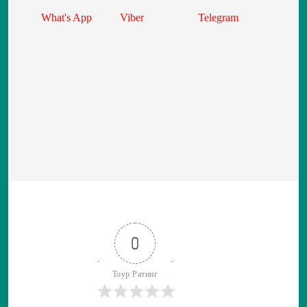
What's App
Viber
Telegram
0
Тоур Ратинг