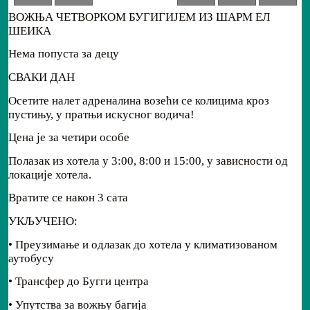
ВОЖЊА ЧЕТВОРКОМ БУГИГИЈЕМ ИЗ ШАРМ ЕЛ
ШЕИКА
Нема попуста за децу
СВАКИ ДАН
Осетите налет адреналина возећи се колицима кроз
пустињу, у пратњи искусног водича!
Цена је за четири особе
Полазак из хотела у 3:00, 8:00 и 15:00, у зависности од
локације хотела.
Вратите се након 3 сата
УКЉУЧЕНО:
• Преузимање и одлазак до хотела у климатизованом
аутобусу
• Трансфер до Бугги центра
• Упутства за вожњу багија