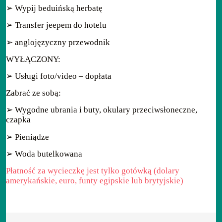
➢ Wypij beduińską herbatę
➢ Transfer jeepem do hotelu
➢ anglojęzyczny przewodnik
WYŁĄCZONY:
➢ Usługi foto/video – dopłata
Zabrać ze sobą:
➢ Wygodne ubrania i buty, okulary przeciwsłoneczne,
czapka
➢ Pieniądze
➢ Woda butelkowana
Płatność za wycieczkę jest tylko gotówką (dolary
amerykańskie, euro, funty egipskie lub brytyjskie)