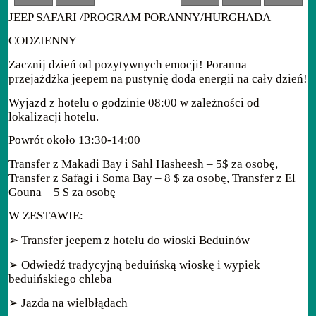
JEEP SAFARI /PROGRAM PORANNY/HURGHADA
CODZIENNY
Zacznij dzień od pozytywnych emocji! Poranna
przejażdżka jeepem na pustynię doda energii na cały dzień!
Wyjazd z hotelu o godzinie 08:00 w zależności od
lokalizacji hotelu.
Powrót około 13:30-14:00
Transfer z Makadi Bay i Sahl Hasheesh – 5$ za osobę,
Transfer z Safagi i Soma Bay – 8 $ za osobę, Transfer z El
Gouna – 5 $ za osobę
W ZESTAWIE:
➢ Transfer jeepem z hotelu do wioski Beduinów
➢ Odwiedź tradycyjną beduińską wioskę i wypiek
beduińskiego chleba
➢ Jazda na wielbłądach