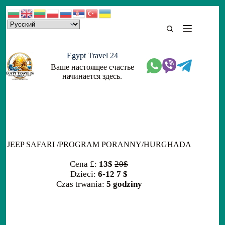
Skip
to
content
Egypt Travel 24
Ваше настоящее счастье
начинается здесь.
JEEP SAFARI /PROGRAM PORANNY/HURGHADA
Cena £:
13$
20$
Dzieci:
6-12 7 $
Czas trwania:
5 godziny