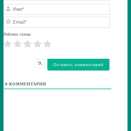
И
м
я
E
*
m
a
i
Рейтинг статьи
l
*
0
КОММЕНТАРИИ