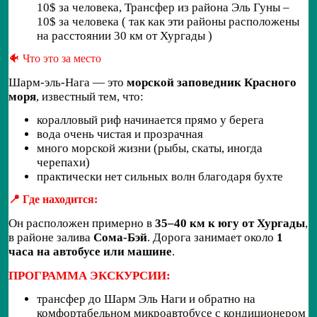
10$ за человека, Трансфер из района Эль Гуны –
10$ за человека ( так как эти районы расположены
на расстоянии 30 км от Хургады )
🐠 Что это за место
Шарм-эль-Нага — это
морской заповедник Красного
моря
, известный тем, что:
коралловый риф начинается прямо у берега
вода очень чистая и прозрачная
много морской жизни (рыбы, скаты, иногда
черепахи)
практически нет сильных волн благодаря бухте
📍 Где находится:
Он расположен примерно в
35–40 км к югу от Хургады
,
в районе залива
Сома-Бэй
. Дорога занимает около
1
часа на автобусе или машине
.
ПРОГРАММА ЭКСКУРСИИ:
трансфер до Шарм Эль Наги и обратно на
комфортабельном микроавтобусе с кондиционером