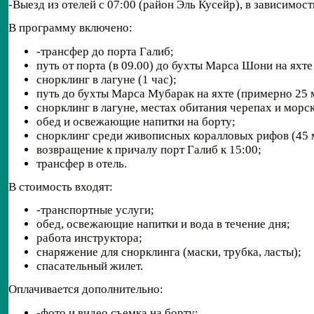
-Выезд из отелей с 07:00 (район Эль Кусейр), в зависимос
В программу включено:
-трансфер до порта Галиб;
путь от порта (в 09.00) до бухты Марса Шони на яхте
снорклинг в лагуне (1 час);
путь до бухты Марса Мубарак на яхте (примерно 25 
снорклинг в лагуне, местах обитания черепах и морс
обед и освежающие напитки на борту;
снорклинг среди живописных коралловых рифов (45 
возвращение к причалу порт Галиб к 15:00;
трансфер в отель.
В стоимость входят:
-транспортные услуги;
обед, освежающие напитки и вода в течение дня;
работа инструктора;
снаряжение для снорклинга (маски, трубка, ласты);
спасательный жилет.
Оплачивается дополнительно:
-фото и видео съемка на борту;