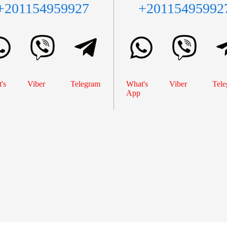
+201154959927
+20115495992
's
Viber
Telegram
What's
Viber
Tele
App