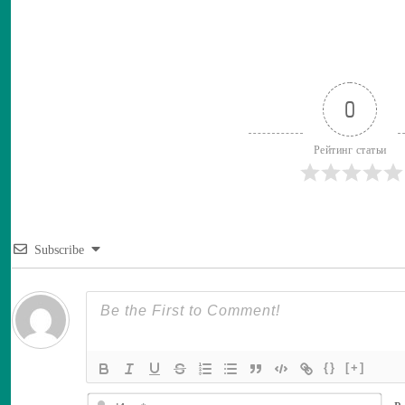
0
Рейтинг статьи
Subscribe
{}
[+]
И