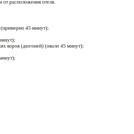
ти от расположения отеля.
 (примерно 45 минут);
минут);
ких коров (дюгоней) (около 45 минут);
минут);