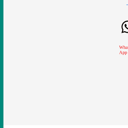
What
App