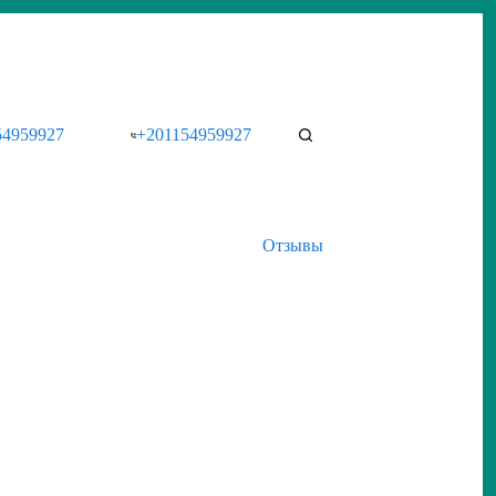
54959927
+201154959927
Отзывы