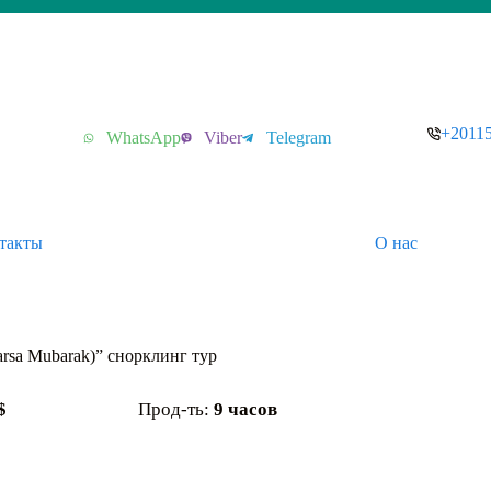
+2011
WhatsApp
Viber
Telegram
такты
О нас
rsa Mubarak)” снорклинг тур
$
Прод-ть:
9 часов