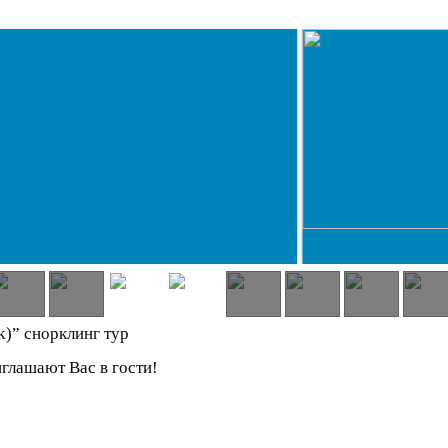
)” снорклинг тур
глашают Вас в гости!