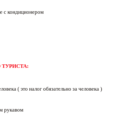
се с кондиционером
 ТУРИСТА:
овека ( это налог обязательно за человека )
м рукавом