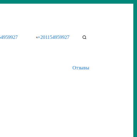
54959927
+201154959927
Отзывы