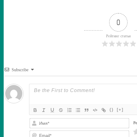
0
Рейтинг статьи
Subscribe
{}
[+]
И
Ре
м
я
E
*