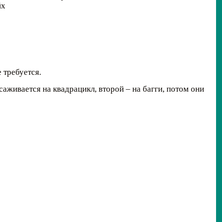
йх
 требуется.
саживается на квадрацикл, второй – на багги, потом они