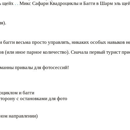
ль щейх
.
.
Микс Сафари Квадроциклы и Багги в Шарм эль ще
я).
 багги весьма просто управлять, никаких особых навыков не
в (или иное парное количество). Сначала первый турист при
уманны привалы для фотосессий!
оциклом и багги
 сторону с остановками для фото
тном направлении)