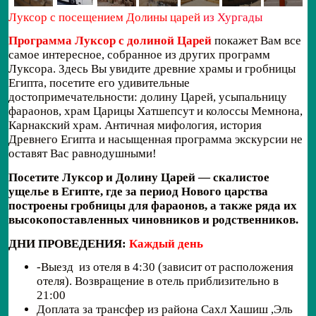
Луксор с посещением Долины царей
из Хургады
Программа Луксор с долиной Царей
покажет Вам все
самое интересное, собранное из других программ
Луксора. Здесь Вы увидите древние храмы и гробницы
Египта, посетите его удивительные
достопримечательности: долину Царей, усыпальницу
фараонов, храм Царицы Хатшепсут и колоссы Мемнона,
Карнакский храм. Античная мифология, история
Древнего Египта и насыщенная программа экскурсии не
оставят Вас равнодушными!
Посетите Луксор и Долину Царей — скалистое
ущелье в Египте, где за период Нового царства
построены гробницы для фараонов, а также ряда их
высокопоставленных чиновников и родственников.
ДНИ ПРОВЕДЕНИЯ:
Каждый
день
-Выезд из отеля в 4:30 (зависит от расположения
отеля). Возвращение в отель приблизительно в
21:00
Доплата за трансфер из района Сахл Хашиш ,Эль