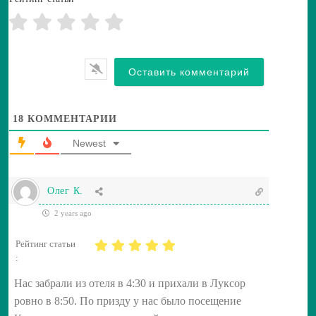
l
*
18
КОММЕНТАРИИ
Newest
Олег К.
2 years ago
Рейтинг статьи
:
Нас забрали из отеля в 4:30 и прихали в Луксор
ровно в 8:50. По призду у нас было посещение