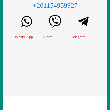
+201154959927
What's App
Viber
Telegram