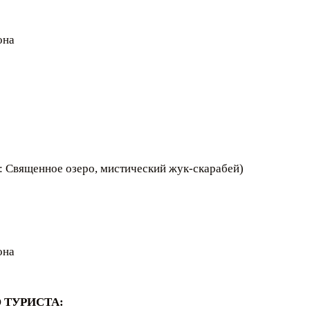
она
: Священное озеро, мистический жук-скарабей)
она
 ТУРИСТА: