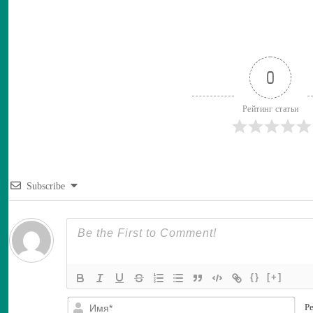
0
Рейтинг статьи
Subscribe
{}
[+]
И
Ре