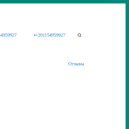
54959927
+201154959927
Отзывы