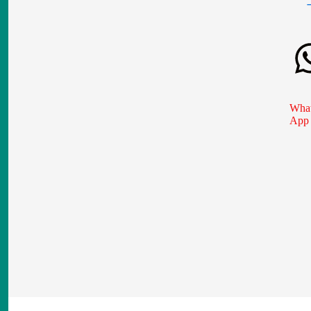
What
App