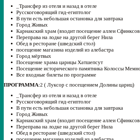
_Трансфер из отеля и назад в отеле
Русскоговорящий гид-египтолог
В пути есть небольшая остановка для завтрака
Город Живых
Карнакский храм (входит посещение аллеи Сфинксов
Переправа на лодке на другой берег Нила
Обед в ресторане (шведский стол)
посещение магазина изделий из алебастра
Город мёртвых
Посещение храма царицы Хатшепсут
Посещение исторического памятника Колоссы Мемн
Все входные билеты по программе
ПРОГРАММА
:2 ( Луксор с посещением Долины цариц)
_Трансфер из отеля и назад в отеле
Русскоговорящий гид-египтолог
В пути есть небольшая остановка для завтрака
Город Живых
Карнакский храм (входит посещение аллеи Сфинксов
Переправа на лодке на другой берег Нила
Обед в ресторане (шведский стол)
посещение магазина изделий из алебастра