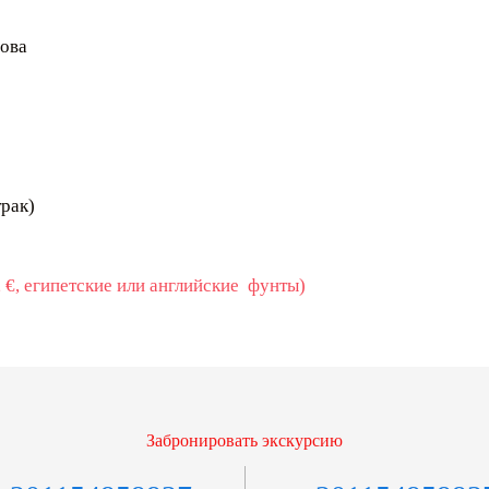
рова
трак)
 €, египетские или английские фунты)
Забронировать экскурсию