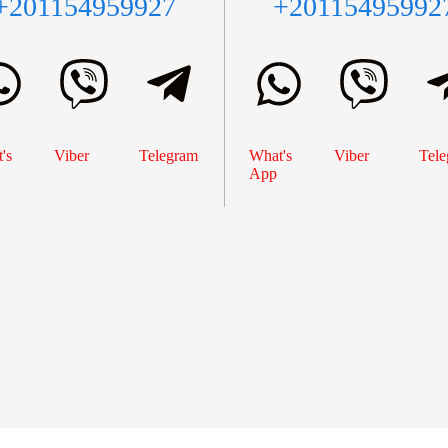
+201154959927
+20115495992
's
Viber
Telegram
What's
Viber
Tele
App