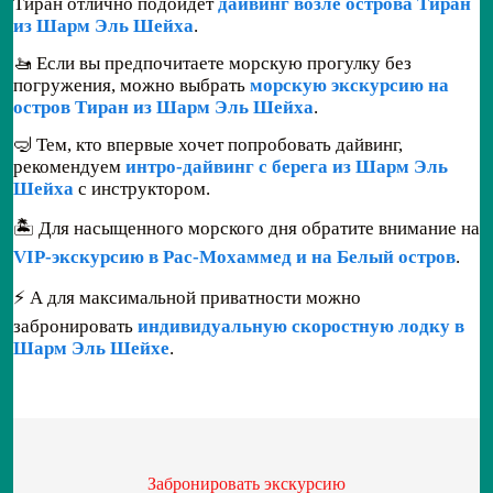
Тиран отлично подойдет
дайвинг возле острова Тиран
из Шарм Эль Шейха
.
🚤 Если вы предпочитаете морскую прогулку без
погружения, можно выбрать
морскую экскурсию на
остров Тиран из Шарм Эль Шейха
.
🤿 Тем, кто впервые хочет попробовать дайвинг,
рекомендуем
интро-дайвинг с берега из Шарм Эль
Шейха
с инструктором.
🏝️ Для насыщенного морского дня обратите внимание на
VIP-экскурсию в Рас-Мохаммед и на Белый остров
.
⚡ А для максимальной приватности можно
забронировать
индивидуальную скоростную лодку в
Шарм Эль Шейхе
.
Забронировать экскурсию