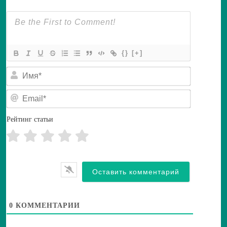
{}
[+]
И
м
я
E
*
m
a
i
Рейтинг статьи
l
*
0
КОММЕНТАРИИ