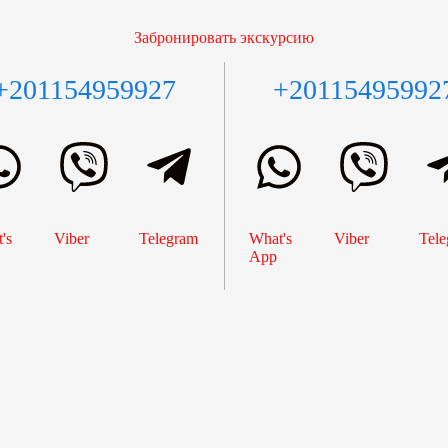
Забронировать экскурсию
+201154959927
+20115495992
's
Viber
Telegram
What's
Viber
Tele
App