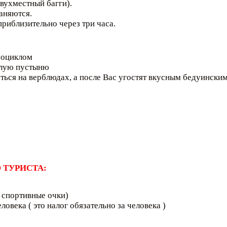
двухместный багги).
аняются.
приблизительно через три часа.
роциклом
елую пустыню
ься на верблюдах, а после Вас угостят вкусным бедуински
 ТУРИСТА:
и спортивные очки)
овека ( это налог обязательно за человека )