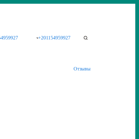
54959927
+201154959927
Отзывы