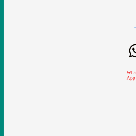
What
App