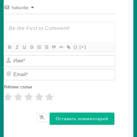
Subscribe
{}
[+]
И
м
я
E
*
m
a
i
Рейтинг статьи
l
*