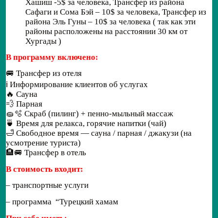
Хашиш -5$ за человека, Трансфер из района
Сафаги и Сома Бэй – 10$ за человека, Трансфер из
района Эль Гуны – 10$ за человека ( так как эти
районы расположены на расстоянии 30 км от
Хургады )
В программу включено:
🚐 Трансфер из отеля
ℹ️ Информирование клиентов об услугах
🔥 Сауна
💨 Парная
🧽🫧 Скраб (пилинг) + пенно-мыльный массаж
🍵 Время для релакса, горячие напитки (чай)
🛁 Свободное время — сауна / парная / джакузи (на
усмотрение туриста)
🏨🚐 Трансфер в отель
В стоимость входит:
– транспортные услуги
– программа “Турецкий хамам