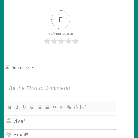
0
Рейтинг статьи
Subscribe
{}
[+]
И
м
я
E
*
m