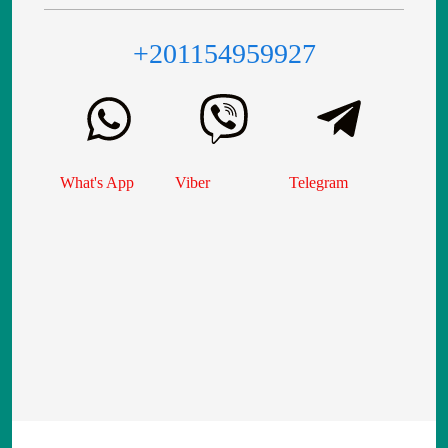
+201154959927
What's App
Viber
Telegram