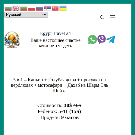
Skip
to
content
Egypt Travel 24
Ваше настоящее счастье
начинается здесь.
5 в 1 – Каньон + Голубая дыра + прогулка на
верблюдах + мотосафари + Дахаб из Шарм Эль
Шейха
Стоимость:
30$
40$
Ребёнок:
5-11 (15$)
Прод-ть:
9 часов