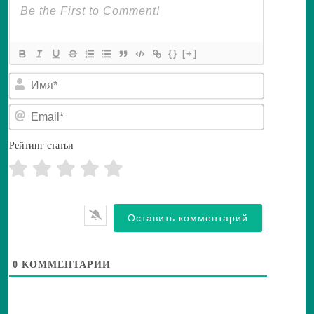
{}
[+]
И
м
я
E
*
m
a
i
Рейтинг статьи
l
*
0
КОММЕНТАРИИ