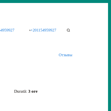
54959927
+201154959927
Отзывы
Durată:
3 ore