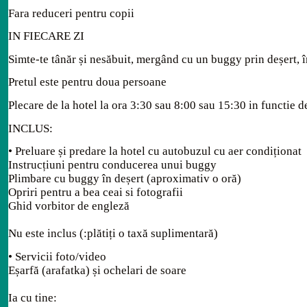
Fara reduceri pentru copii
IN FIECARE ZI
Simte-te tânăr și nesăbuit, mergând cu un buggy prin deșert, 
Pretul este pentru doua persoane
Plecare de la hotel la ora 3:30 sau 8:00 sau 15:30 in functie d
INCLUS:
• Preluare și predare la hotel cu autobuzul cu aer condiționat
Instrucțiuni pentru conducerea unui buggy
Plimbare cu buggy în deșert (aproximativ o oră)
Opriri pentru a bea ceai si fotografii
Ghid vorbitor de engleză
Nu este inclus (:plătiți o taxă suplimentară)
• Servicii foto/video
Eșarfă (arafatka) și ochelari de soare
Ia cu tine: