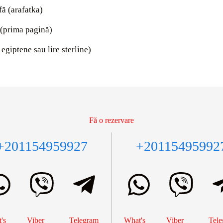
fă (arafatka)
 (prima pagină)
egiptene sau lire sterline)
Fă o rezervare
+201154959927
+20115495992
's
Viber
Telegram
What's
Viber
Tele