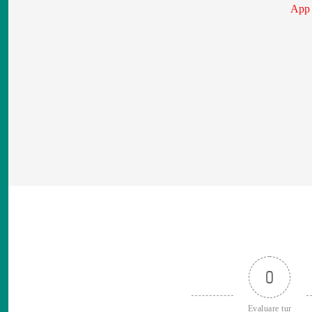
App
0
Evaluare tur