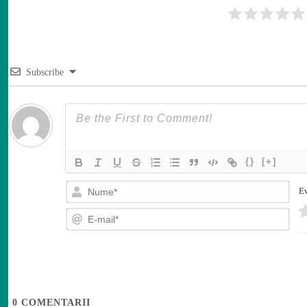
Subscribe
{}
[+]
N
Ev
u
m
E
e
-
*
m
a
i
l
*
0
COMENTARII