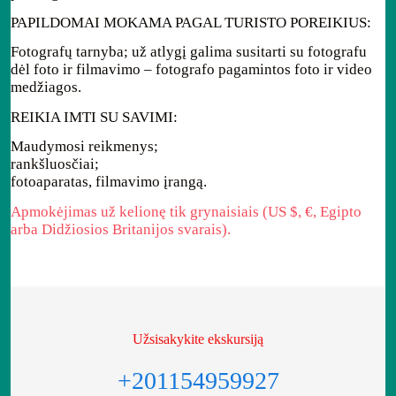
PAPILDOMAI MOKAMA PAGAL TURISTO POREIKIUS:
Fotografų tarnyba; už atlygį galima susitarti su fotografu
dėl foto ir filmavimo – fotografo pagamintos foto ir video
medžiagos.
REIKIA IMTI SU SAVIMI:
Maudymosi reikmenys;
rankšluosčiai;
fotoaparatas, filmavimo įrangą.
Apmokėjimas už kelionę tik grynaisiais (US $, €, Egipto
arba Didžiosios Britanijos svarais).
Užsisakykite ekskursiją
+201154959927