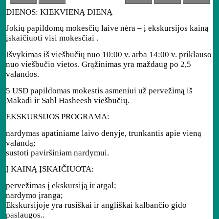
DIENOS: KIEKVIENĄ DIENĄ
Jokių papildomų mokesčių laive nėra – į ekskursijos kainą
įskaičiuoti visi mokesčiai .
Išvykimas iš viešbučių nuo 10:00 v. arba 14:00 v. priklauso
nuo viešbučio vietos. Grąžinimas yra maždaug po 2,5
valandos.
5 USD papildomas mokestis asmeniui už pervežimą iš
Makadi ir Sahl Hasheesh viešbučių.
EKSKURSIJOS PROGRAMA:
nardymas apatiniame laivo denyje, trunkantis apie vieną
valandą;
sustoti paviršiniam nardymui.
Į KAINĄ ĮSKAIČIUOTA:
pervežimas į ekskursiją ir atgal;
nardymo įranga;
Ekskursijoje yra rusiškai ir angliškai kalbančio gido
paslaugos..