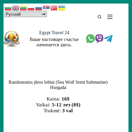
Skip
to
content
Egypt Travel 24
Ваше настоящее счастье
начинается здесь.
Raudonosios jūros lobiai (Sea Wolf Semi Submarine)
Hurgada
Kaina:
16$
Vaikai:
5-12 лет (8$)
Trukmė:
3 val