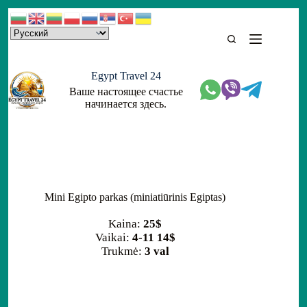
Skip
to
content
Egypt Travel 24
Ваше настоящее счастье
начинается здесь.
Mini Egipto parkas (miniatiūrinis Egiptas)
Kaina:
25$
Vaikai:
4-11 14$
Trukmė:
3 val