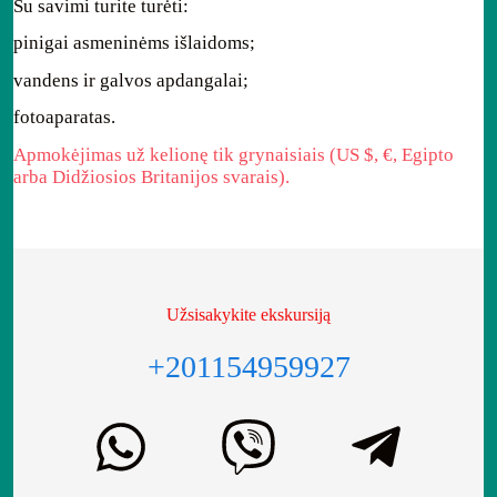
Su savimi turite turėti:
pinigai asmeninėms išlaidoms;
vandens ir galvos apdangalai;
fotoaparatas.
Apmokėjimas už kelionę tik grynaisiais (US $, €, Egipto
arba Didžiosios Britanijos svarais).
Užsisakykite ekskursiją
+201154959927