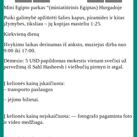
Mini Egipto parkas “(miniatiūrinis Egiptas) Hurgadoje
Puiki galimybė apžiūrėti šalies kapus, piramides ir kitas
įžymybes, tiksliau – jų kopijas masteliu 1:25.
Kiekvieną dieną
Išvykimo laikas derinamas iš anksto, muziejus dirba nuo
9:00 iki 17:00.
Dėmesio: 5 USD papildomas mokestis vienam svečiui už
pervežimą iš Sahl Hasheesh i viešbučių pirmyn ir atgal.
Į kelionės kainą įskaičiuota:
– transporto paslaugos
– įėjimo bilietai.
Į kelionės kainą neįskaičiuota: — fotografo pagaminta foto
ir video medžiaga.