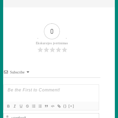
0
Ekskursijos įvertinimas
Subscribe
{}
[+]
v