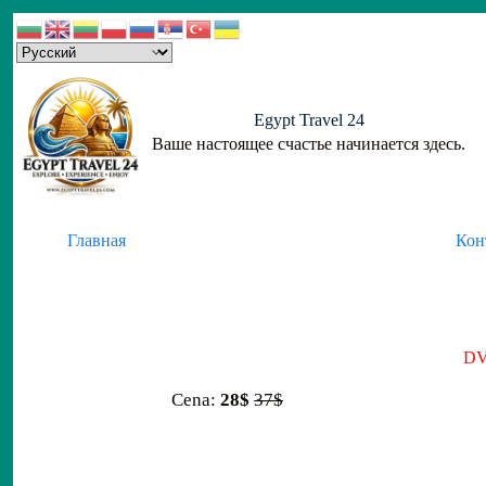
Skip
to
content
Egypt Travel 24
Ваше настоящее счастье начинается здесь.
Главная
Кон
DV
Cena:
28$
37$