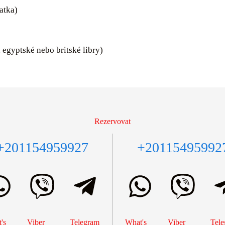
fatka)
, egyptské nebo britské libry)
Rezervovat
+201154959927
+20115495992
's
Viber
Telegram
What's
Viber
Tele