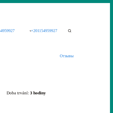
54959927
+201154959927
Отзывы
Doba trvání:
3 hodiny