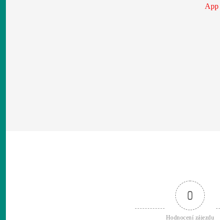
App
0
Hodnocení zájezdu