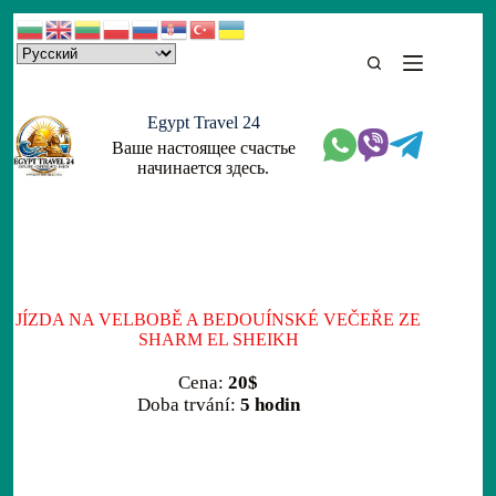
Skip
to
content
Egypt Travel 24
Ваше настоящее счастье
начинается здесь.
JÍZDA NA VELBOBĚ A BEDOUÍNSKÉ VEČEŘE ZE
SHARM EL SHEIKH
Cena:
20$
Doba trvání:
5 hodin