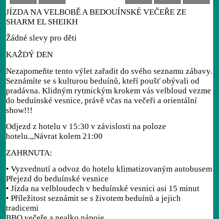
JÍZDA NA VELBOBĚ A BEDOUÍNSKÉ VEČEŘE ZE
SHARM EL SHEIKH
Žádné slevy pro děti
KAŽDÝ DEN
Nezapomeňte tento výlet zařadit do svého seznamu zábavy.
Seznámíte se s kulturou beduínů, kteří poušť obývali od
pradávna. Klidným rytmickým krokem vás velbloud vezme
do beduínské vesnice, právě včas na večeři a orientální
show!!!
Odjezd z hotelu v 15:30 v závislosti na poloze
hotelu.,,Návrat kolem 21:00
ZAHRNUTA:
• Vyzvednutí a odvoz do hotelu klimatizovaným autobusem
Přejezd do beduínské vesnice
• Jízda na velbloudech v beduínské vesnici asi 15 minut
• Příležitost seznámit se s životem beduínů a jejich
tradicemi
BBQ večeře a nealko nápoje