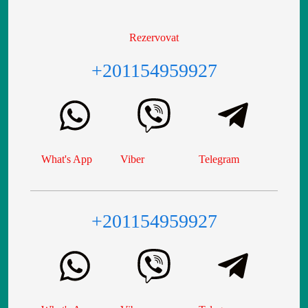
Rezervovat
+201154959927
What's App
Viber
Telegram
+201154959927