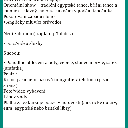
Orientální show – tradiční egyptské tance, břišní tanec a
tanoura – slavný tanec se sukněmi v podání tanečníka
Pozorování západu slunce
• Anglicky mluvící průvodce
Není zahrnuto (:zaplatit příplatek):
• Foto/video služby
S sebou:
• Pohodlné oblečení a boty, čepice, sluneční brýle, šátek
(arafatka)
Peníze
Kopie pasu nebo pasová fotografie v telefonu (první
strana)
Foto/video vybavení
Láhev vody
Platba za exkurzi je pouze v hotovosti (americké dolary,
eura, egyptské nebo britské libry)