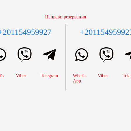
Направи резервация
+201154959927
+20115495992
's
Viber
Telegram
What's
Viber
Tele
App