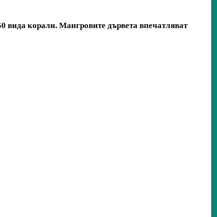
50 вида корали.
М
ангровите
дървета
впечатляват