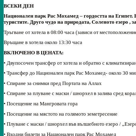
ВСЕКИ ДЕН
Национален парк Рас Мохамед
– гордостта на Египет.
туристите
.
Д
руго чудо на природата
,
Соленото езеро ,
з
Тръгване от хотела в 08:00 часа (зависи от местоположение
Връщане в хотела около 13:30 часа
ВКЛЮЧЕНО В ЦЕНАТА:
• Двупосочен трансфер от хотела и обратно с климатизира
• Трансфер до Национален парк Рас Мохамед- около 30 ми
• Спиране за снимки пред Портата на Аллах
• Спиране за плуване с маски / шнорхел в залива сред кор
• Посещение на Мангровата гора
• Посещение на мястото на голямото земетресение
• Плуване с маски / шнорхел във вълшебното езеро / „Езер
• Входни билети за Национален парк Рас Мохамед