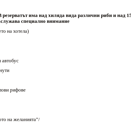
В резерватът има над
хиляда вида различни
риби и над 1
аслужава специално внимание
то на хотела)
н автобус
нути
алови рифове
ото на желанията”/