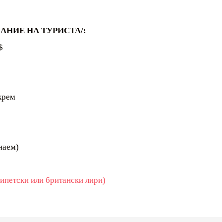
НИЕ НА ТУРИСТА/:
$
крем
наем)
гипетски или британски лири)