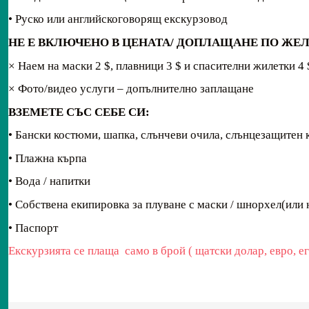
• Руско или английскоговорящ екскурзовод
НЕ Е ВКЛЮЧЕНО В ЦЕНАТА/
ДОПЛАЩАНЕ ПО ЖЕЛА
× Наем на маски 2 $, плавници 3 $ и спасителни жилетки 4 
× Фото/видео услуги – допълнително заплащане
ВЗЕМЕТЕ СЪС СЕБЕ СИ:
•
Бански костюми, шапка, слънчеви очила, слънцезащитен 
• Плажна кърпа
• Вода / напитки
• Собствена екипировка за плуване с маски / шнорхел(или 
• Паспорт
Екскурзията се плаща само в брой ( щатски долар, евро, е