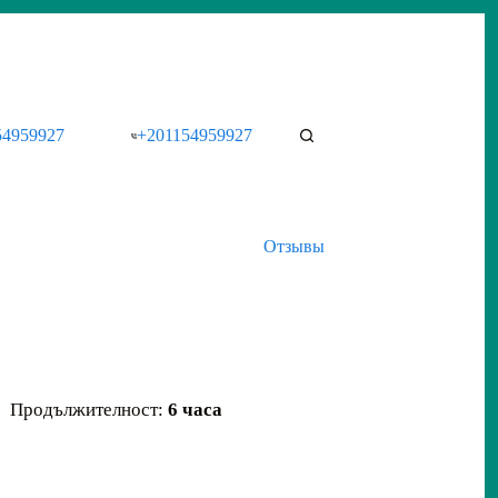
54959927
+201154959927
Отзывы
Продължителност:
6 часа