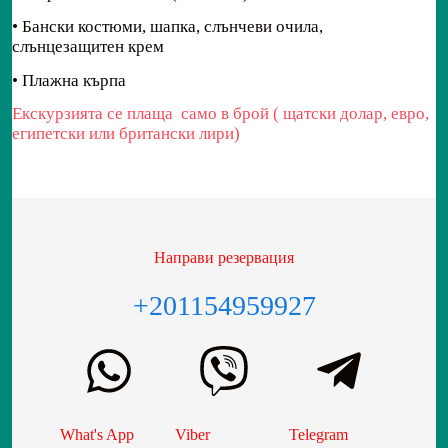
• Бански костюми, шапка, слънчеви очила,
слънцезащитен крем
• Плажна кърпа
Екскурзията се плаща само в брой ( щатски долар, евро,
египетски или британски лири)
Направи резервация
+201154959927
What's App
Viber
Telegram