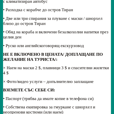
с климатизиран автобус
• Разходка с корабче до остров Тиран
• Две или три спирания за плуване с маски / шнорхел
близо до остров Тиран
• Обяд на кораба и включени безалкохолни напитки през
целия ден
• Руско или английскоговорящ екскурзовод
НЕ Е ВКЛЮЧЕНО В ЦЕНАТА/
ДОПЛАЩАНЕ ПО
ЖЕЛАНИЕ НА ТУРИСТА/:
× Наем на маски 2 $, плавници 3 $ и спасителни жилетки
4 $
× Фото/видео услуги – допълнително заплащане
ВЗЕМЕТЕ СЪС СЕБЕ СИ:
• Паспорт (трябва да имате копие в телефона си)
• Собствена екипировка за гмуркане с шнорхел и
неопренови костюми (или наем)