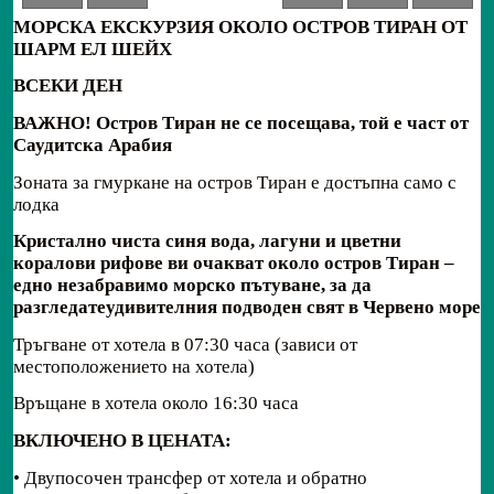
МОРСКА ЕКСКУРЗИЯ
ОКОЛО
ОСТРОВ ТИРАН ОТ
ШАРМ ЕЛ ШЕЙХ
ВСЕКИ ДЕН
ВАЖНО! Остров Тиран не се посещава, той е част от
Саудитска Арабия
Зоната за гмуркане на остров Тиран е достъпна само с
лодка
Кристално чиста синя вода, лагуни и цветни
коралови рифове
ви о
чак
в
ат около остров Тиран –
едно незабравимо морско пътуване,
за
да
разгледате
удивителния подводен
свят в
Червено море
Тръгване от хотела в 07:30 часа (зависи от
местоположението на хотела)
Връщане в хотела около 16:30 часа
ВКЛЮЧЕНО В ЦЕНАТА:
• Двупосочен трансфер от хотела и обратно