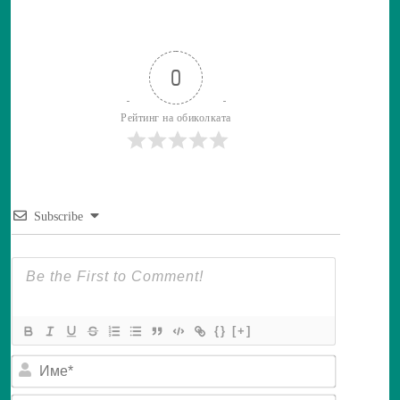
0
Рейтинг на обиколката
Subscribe
{}
[+]
И
м
е