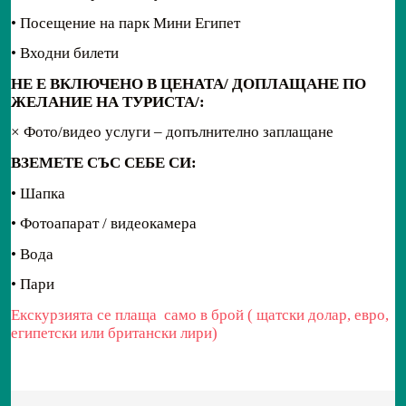
• Посещение на парк Мини Египет
• Входни билети
НЕ Е ВКЛЮЧЕНО В ЦЕНАТА/
ДОПЛАЩАНЕ ПО
ЖЕЛАНИЕ НА ТУРИСТА/:
× Фото/видео услуги – допълнително заплащане
ВЗЕМЕТЕ СЪС СЕБЕ СИ:
• Шапка
• Фотоапарат / видеокамера
• Вода
• Пари
Екскурзията се плаща само в брой ( щатски долар, евро,
египетски или британски лири)