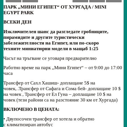
ПАРК „МИНИ ЕГИПЕТ“ ОТ ХУРГАДА / MINI
EGYPT PARK
ВСЕКИ ДЕН
Изключителен шанс да разгледате гробниците,
пирамидите и други
те
туристически
забележителности
на Египет, или по-скоро
техни
те
миниатюрни модели в
мащаб
1:25
Часът на тръгване се уговаря предварително
Работно време на парк „Мини Египет“ – от 9:00 до 17:00
часа
Трансфер от Сахл Хашиш- доплащане 5$ на
човек, .Трансфер от Сафага и Сома бей- доплащане 10 $
на човек , Трансфер от Ел Гуна – доплащане 10 $ на
човек (тези райони са на разстояние 30 км от Хургада)
ВКЛЮЧЕНО В ЦЕНАТА:
• Двупосочен трансфер от хотела и обратно
с климатизиран автобус