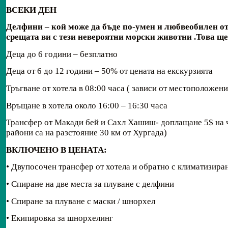
ВСЕКИ ДЕН
Делфини – кой може да бъде по-умен и любвеобилен о
срещата ви с тези невероятни морски животни .
Това ще
Деца до 6 години – безплатно
Деца от 6 до 12 години – 50% от цената на екскурзията
Тръгване от хотела в 08:00 часа ( зависи от местоположени
Връщане в хотела около 16:00 – 16:30 часа
Трансфер от Макади бей и Сахл Хашиш- доплащане 5$ на чо
райони са на разстояние 30 км от Хургада)
ВКЛЮЧЕНО В ЦЕНАТА:
• Двупосочен трансфер от хотела и обратно с климатизира
• Спиране на две места за плуване с делфини
• Спиране за плуване с маски / шнорхел
• Екипировка за шнорхелинг