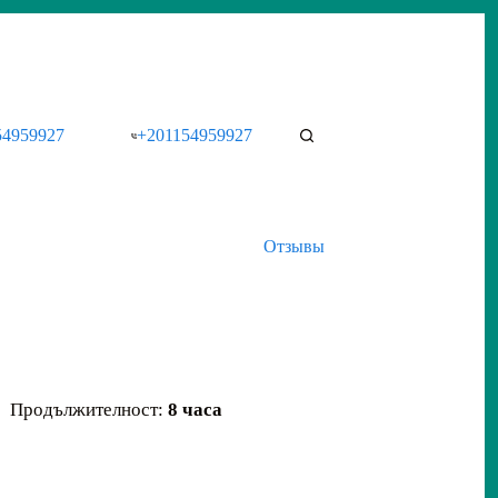
54959927
+201154959927
Отзывы
Продължителност:
8 часа