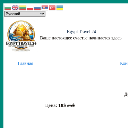
Skip
to
content
Egypt Travel 24
Ваше настоящее счастье начинается здесь.
Главная
Кон
Д
Цена:
18$
25$