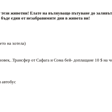
т тези животни!
Елате на вълнуващо пътуване до заливът
 бъде един от незабравимите дни в живота ви!
ето на хотела)
век, .Трансфер от Сафага и Сома бей- доплащане 10 $ на чов
н автобус