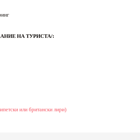
ринг
НИЕ НА ТУРИСТА/:
гипетски или британски лири)