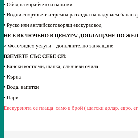
• Обяд на корабчето и напитки
• Водни спортове-екстремна разходка на надуваем банан /
• Руско или английскоговорящ екскурзовод
НЕ Е ВКЛЮЧЕНО В ЦЕНАТА/
ДОПЛАЩАНЕ ПО ЖЕЛА
× Фото/видео услуги – допълнително заплащане
ВЗЕМЕТЕ СЪС СЕБЕ СИ:
• Бански костюми, шапка, слънчеви очила
• Кърпа
• Вода, напитки
• Пари
Екскурзията се плаща само в брой ( щатски долар, евро, е