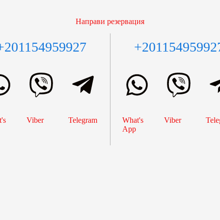
Направи резервация
+201154959927
+20115495992
's
Viber
Telegram
What's
Viber
Tele
App