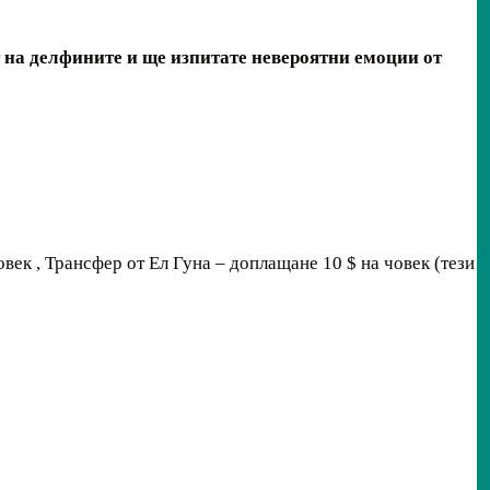
 на делфините и ще изпитате невероятни емоции от
ек , Трансфер от Ел Гуна – доплащане 10 $ на човек (тези