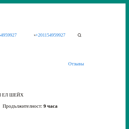
54959927
+201154959927
Отзывы
М ЕЛ ШЕЙХ
Продължителност:
9 часа