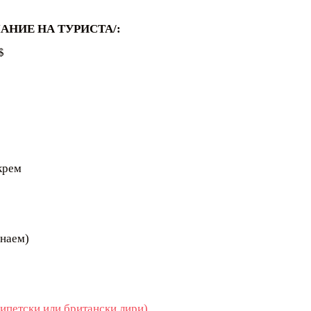
НИЕ НА ТУРИСТА/:
$
крем
 наем)
гипетски или британски лири)