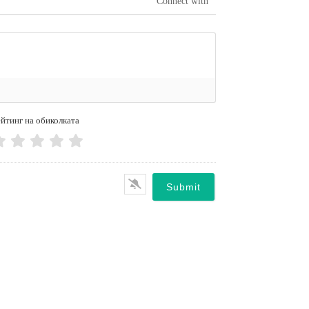
Connect with
йтинг на обиколката