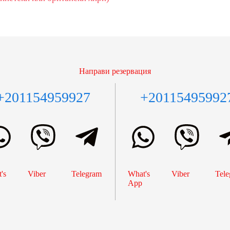
Направи резервация
+201154959927
+20115495992
's
Viber
Telegram
What's
Viber
Tele
App