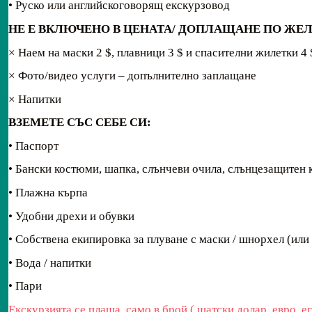
• Руско или английскоговорящ екскурзовод
НЕ Е ВКЛЮЧЕНО В ЦЕНАТА/
ДОПЛАЩАНЕ ПО ЖЕЛА
× Наем на маски 2 $, плавници 3 $ и спасителни жилетки 4 
× Фото/видео услуги – допълнително заплащане
× Напитки
ВЗЕМЕТЕ СЪС СЕБЕ СИ:
• Паспорт
• Бански костюми, шапка, слънчеви очила, слънцезащитен 
• Плажна кърпа
• Удобни дрехи и обувки
• Собствена екипировка за плуване с маски / шнорхел (или
•
Вода / напитки
• Пари
Екскурзията се плаща само в брой ( щатски долар, евро, е