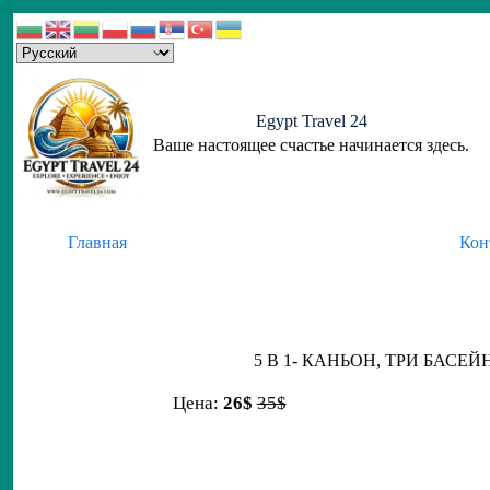
Skip
to
content
Egypt Travel 24
Ваше настоящее счастье начинается здесь.
Главная
Кон
5 В 1- КАНЬОН, ТРИ БАС
Цена:
26$
35$