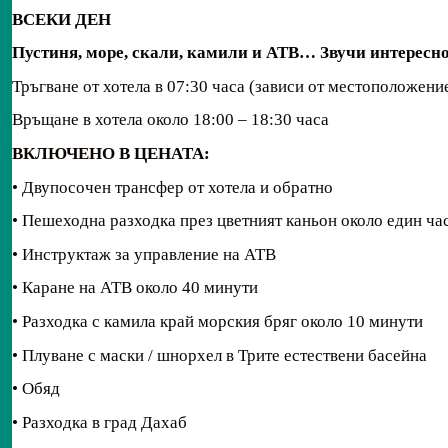
ВСЕКИ ДЕН
Пустиня, море, скали,
камили
и АТВ
…
Звучи
и
нтересно
Тръгване от хотела в 07:30 часа (зависи от местоположение
Връщане в хотела около 18:00 – 18:30 часа
ВКЛЮЧЕНО В ЦЕНАТА:
• Двупосочен трансфер от хотела и обратно
• Пешеходна разходка през цветният каньон около един ча
• Инструктаж за управление на АТВ
• Каране на АТВ около 40 минути
• Разходка с камила край морския бряг около 10 минути
• Плуване с маски / шнорхел в Трите естествени басейна
• Обяд
• Разходка в град Дахаб