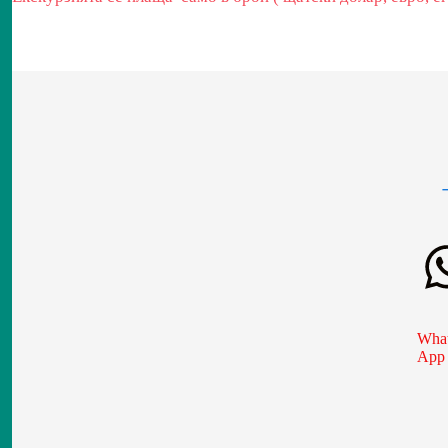
What
App