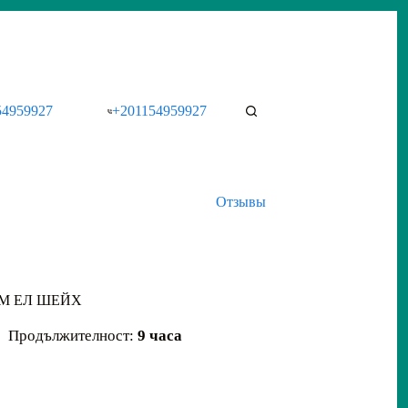
54959927
+201154959927
Отзывы
РМ ЕЛ ШЕЙХ
Продължителност:
9 часа