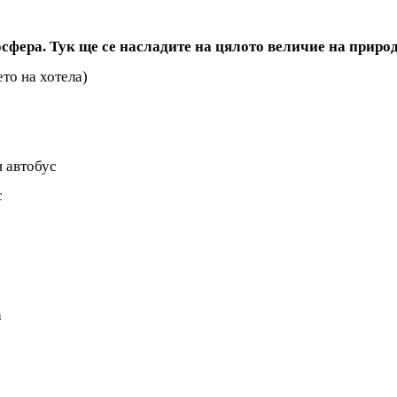
сфера. Тук ще се насладите на цялото величие на приро
то на хотела)
н автобус
с
а