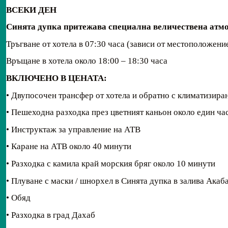
ВСЕКИ ДЕН
Синята дупка притежава специална величествена атмо
Тръгване от хотела в 07:30 часа (зависи от местоположение
Връщане в хотела около 18:00 – 18:30 часа
ВКЛЮЧЕНО В ЦЕНАТА:
• Двупосочен трансфер от хотела и обратно с климатизира
• Пешеходна разходка през цветният каньон около един ча
• Инструктаж за управление на АТВ
• Каране на АТВ около 40 минути
• Разходка с камила край морския бряг около 10 минути
• Плуване с маски / шнорхел в Синята дупка в залива Акаб
• Обяд
• Разходка в град Дахаб