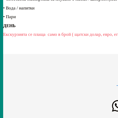
• Вода / напитки
• Пари
ДЕНЬ
Екскурзията се плаща само в брой ( щатски долар, евро, е