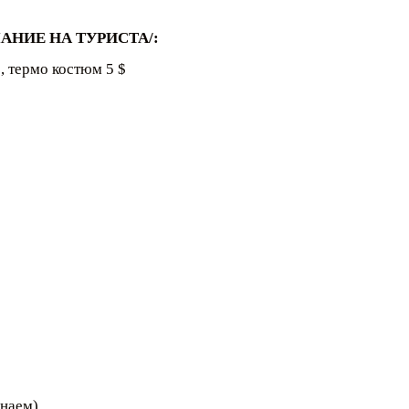
НИЕ НА ТУРИСТА/:
$, термо костюм 5 $
 наем)