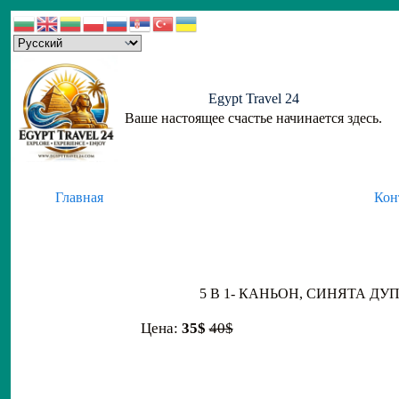
Skip
to
content
Egypt Travel 24
Ваше настоящее счастье начинается здесь.
Главная
Кон
5 В 1- КАНЬОН, СИНЯТА Д
Цена:
35$
40$