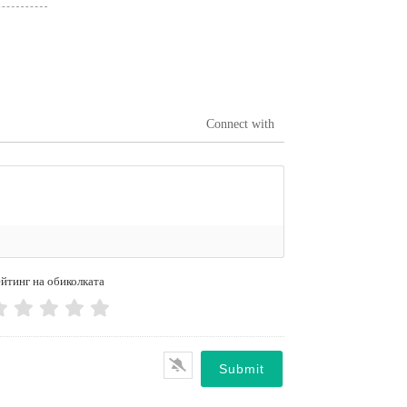
а
Connect with
йтинг на обиколката