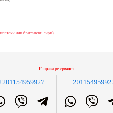
гипетски или британски лири)
Направи резервация
+201154959927
+20115495992