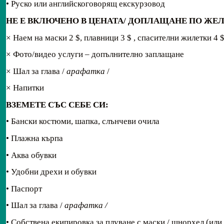
• Руско или английскоговорящ екскурзовод
НЕ Е ВКЛЮЧЕНО В ЦЕНАТА/
ДОПЛАЩАНЕ ПО ЖЕЛА
× Наем на маски 2 $, плавници 3 $ , спасителни жилетки 4 
× Фото/видео услуги – допълнително заплащане
× Шал за глава /
арафатка
/
× Напитки
ВЗЕМЕТЕ СЪС СЕБЕ СИ:
• Бански костюми, шапка, слънчеви очила
• Плажна кърпа
• Аква обувки
• Удобни дрехи и обувки
• Паспорт
• Шал за глава /
арафатка
/
• Собствена екипировка за плуване с маски / шнорхел (или